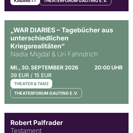
KABARETT
THEATERFORUM GAUTING E.V.
© Ralf Puder
„WAR DIARIES – Tagebücher aus
unterschiedlichen
Kriegsrealitäten“
Nadia Migdal & Uri Fahndrich
MI., 30. SEPTEMBER 2026
20:00 UHR
39 EUR / 15 EUR
THEATER & TANZ
THEATERFORUM GAUTING E.V.
Robert Palfrader
Testament