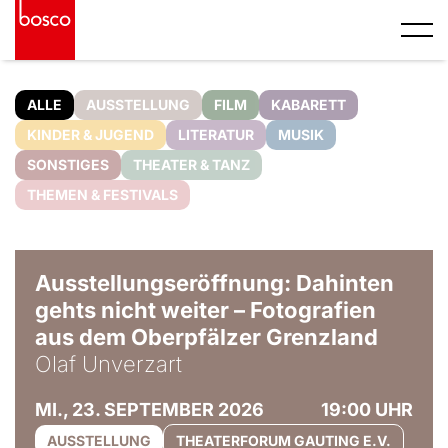
ALLE
AUSSTELLUNG
FILM
KABARETT
KINDER & JUGEND
LITERATUR
MUSIK
SONSTIGES
THEATER & TANZ
THEMEN & FESTIVALS
© Olaf Unverzart
Ausstellungseröffnung: Dahinten
gehts nicht weiter – Fotografien
aus dem Oberpfälzer Grenzland
Olaf Unverzart
MI., 23. SEPTEMBER 2026
19:00 UHR
AUSSTELLUNG
THEATERFORUM GAUTING E.V.