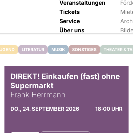
Veranstaltungen
Förd
Tickets
Miet
Service
Arch
Über uns
Bild
JUGEND
LITERATUR
MUSIK
SONSTIGES
THEATER & T
DIREKT! Einkaufen (fast) ohne
Supermarkt
Frank Herrmann
DO., 24. SEPTEMBER 2026
18:00 UHR