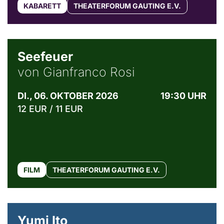
KABARETT
THEATERFORUM GAUTING E.V.
© Weltkino Filmverleih GmbH
Seefeuer
von Gianfranco Rosi
DI., 06. OKTOBER 2026
19:30 UHR
12 EUR / 11 EUR
FILM
THEATERFORUM GAUTING E.V.
© Maria Jarzyna
Yumi Ito