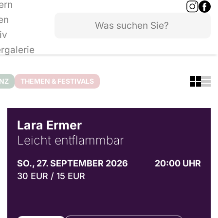
ern
en
iv
ergalerie
ANZ
THEMEN & FESTIVALS
© Marvin Ruppert
Lara Ermer
Leicht entflammbar
SO., 27. SEPTEMBER 2026
20:00 UHR
30 EUR / 15 EUR