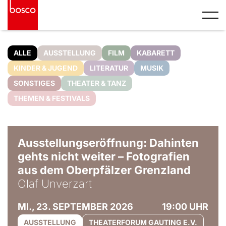
ALLE
AUSSTELLUNG
FILM
KABARETT
KINDER & JUGEND
LITERATUR
MUSIK
SONSTIGES
THEATER & TANZ
THEMEN & FESTIVALS
© Olaf Unverzart
Ausstellungseröffnung: Dahinten
gehts nicht weiter – Fotografien
aus dem Oberpfälzer Grenzland
Olaf Unverzart
MI., 23. SEPTEMBER 2026
19:00 UHR
AUSSTELLUNG
THEATERFORUM GAUTING E.V.