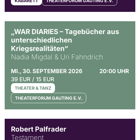
KABARETT
THEATERFORUM GAUTING E.V.
© Ralf Puder
„WAR DIARIES – Tagebücher aus
unterschiedlichen
Kriegsrealitäten“
Nadia Migdal & Uri Fahndrich
MI., 30. SEPTEMBER 2026
20:00 UHR
39 EUR / 15 EUR
THEATER & TANZ
THEATERFORUM GAUTING E.V.
Robert Palfrader
Testament