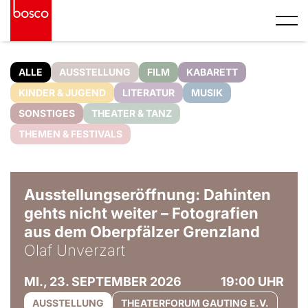
ALLE
AUSSTELLUNG
FILM
KABARETT
KINDER & JUGEND
LITERATUR
MUSIK
SONSTIGES
THEATER & TANZ
THEMEN & FESTIVALS
© Olaf Unverzart
Ausstellungseröffnung: Dahinten
gehts nicht weiter – Fotografien
aus dem Oberpfälzer Grenzland
Olaf Unverzart
MI., 23. SEPTEMBER 2026
19:00 UHR
AUSSTELLUNG
THEATERFORUM GAUTING E.V.