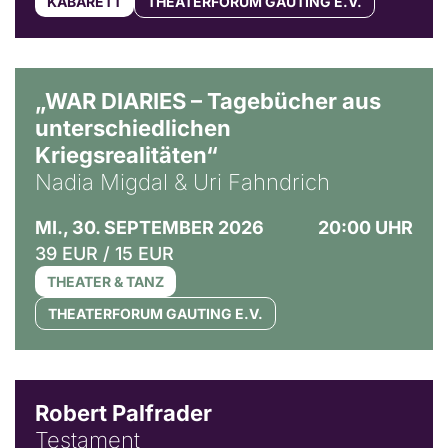
KABARETT
THEATERFORUM GAUTING E.V.
© Ralf Puder
„WAR DIARIES – Tagebücher aus
unterschiedlichen
Kriegsrealitäten“
Nadia Migdal & Uri Fahndrich
MI., 30. SEPTEMBER 2026
20:00 UHR
39 EUR / 15 EUR
THEATER & TANZ
THEATERFORUM GAUTING E.V.
Robert Palfrader
Testament