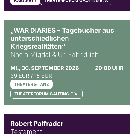
KABARETT
THEATERFORUM GAUTING E.V.
© Ralf Puder
„WAR DIARIES – Tagebücher aus
unterschiedlichen
Kriegsrealitäten“
Nadia Migdal & Uri Fahndrich
MI., 30. SEPTEMBER 2026
20:00 UHR
39 EUR / 15 EUR
THEATER & TANZ
THEATERFORUM GAUTING E.V.
Robert Palfrader
Testament