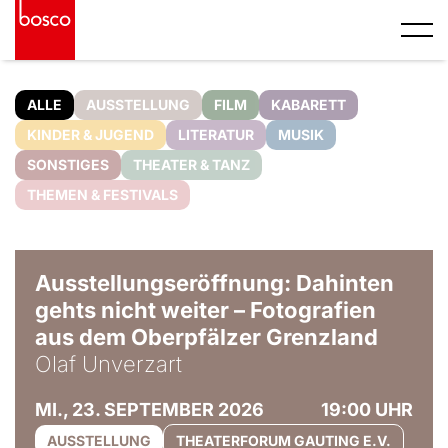
ALLE
AUSSTELLUNG
FILM
KABARETT
KINDER & JUGEND
LITERATUR
MUSIK
SONSTIGES
THEATER & TANZ
THEMEN & FESTIVALS
© Olaf Unverzart
Ausstellungseröffnung: Dahinten
gehts nicht weiter – Fotografien
aus dem Oberpfälzer Grenzland
Olaf Unverzart
MI., 23. SEPTEMBER 2026
19:00 UHR
AUSSTELLUNG
THEATERFORUM GAUTING E.V.