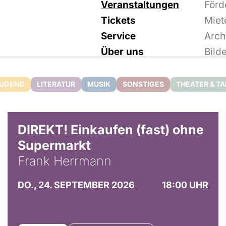
Veranstaltungen
Förd
Tickets
Miet
Service
Arch
Über uns
Bild
JUGEND
LITERATUR
MUSIK
SONSTIGES
THEATER & T
DIREKT! Einkaufen (fast) ohne
Supermarkt
Frank Herrmann
DO., 24. SEPTEMBER 2026
18:00 UHR