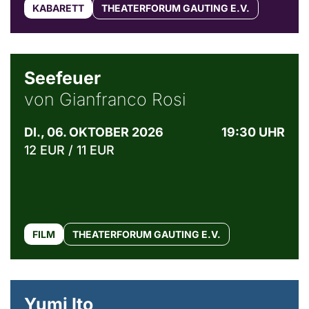
KABARETT
THEATERFORUM GAUTING E.V.
© Weltkino Filmverleih GmbH
Seefeuer
von Gianfranco Rosi
DI., 06. OKTOBER 2026
19:30 UHR
12 EUR / 11 EUR
FILM
THEATERFORUM GAUTING E.V.
© Maria Jarzyna
Yumi Ito