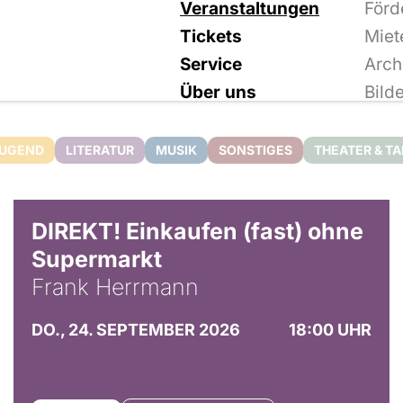
Veranstaltungen
Förd
Tickets
Miet
Service
Arch
Über uns
Bild
JUGEND
LITERATUR
MUSIK
SONSTIGES
THEATER & T
DIREKT! Einkaufen (fast) ohne
Supermarkt
Frank Herrmann
DO., 24. SEPTEMBER 2026
18:00 UHR