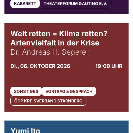
KABARETT
THEATERFORUM GAUTING E.V.
Welt retten = Klima retten?
Artenvielfalt in der Krise
Dr. Andreas H. Segerer
DI., 06. OKTOBER 2026
19:00 UHR
SONSTIGES
VORTRAG & GESPRÄCH
ÖDP KREISVERBAND STARNBERG
© Maria Jarzyna
Yumi Ito