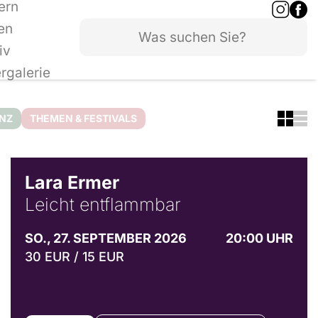
ern
en
iv
ergalerie
ANZ
THEMEN & FESTIVALS
© Marvin Ruppert
Lara Ermer
Leicht entflammbar
SO., 27. SEPTEMBER 2026
20:00 UHR
30 EUR / 15 EUR