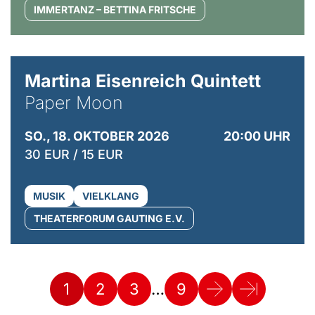
IMMERTANZ – BETTINA FRITSCHE
© Mike Meyer
Martina Eisenreich Quintett
Paper Moon
SO., 18. OKTOBER 2026
20:00 UHR
30 EUR / 15 EUR
MUSIK
VIELKLANG
THEATERFORUM GAUTING E.V.
…
1
2
3
9