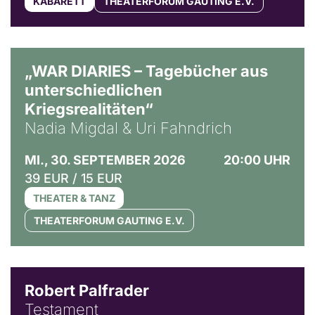
KABARETT
THEATERFORUM GAUTING E.V.
© Ralf Puder
„WAR DIARIES – Tagebücher aus
unterschiedlichen
Kriegsrealitäten“
Nadia Migdal & Uri Fahndrich
MI., 30. SEPTEMBER 2026
20:00 UHR
39 EUR / 15 EUR
THEATER & TANZ
THEATERFORUM GAUTING E.V.
Robert Palfrader
Testament