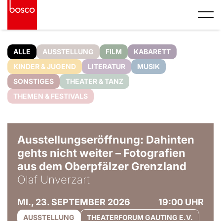
ALLE
AUSSTELLUNG
FILM
KABARETT
KINDER & JUGEND
LITERATUR
MUSIK
SONSTIGES
THEATER & TANZ
THEMEN & FESTIVALS
© Olaf Unverzart
Ausstellungseröffnung: Dahinten
gehts nicht weiter – Fotografien
aus dem Oberpfälzer Grenzland
Olaf Unverzart
MI., 23. SEPTEMBER 2026
19:00 UHR
AUSSTELLUNG
THEATERFORUM GAUTING E.V.