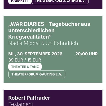
KABARETT
THEATERFORUM GAUTING E.V.
© Ralf Puder
„WAR DIARIES – Tagebücher aus
unterschiedlichen
Kriegsrealitäten“
Nadia Migdal & Uri Fahndrich
MI., 30. SEPTEMBER 2026
20:00 UHR
39 EUR / 15 EUR
THEATER & TANZ
THEATERFORUM GAUTING E.V.
Robert Palfrader
Testament