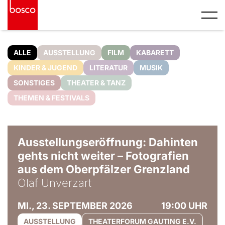
ALLE
AUSSTELLUNG
FILM
KABARETT
KINDER & JUGEND
LITERATUR
MUSIK
SONSTIGES
THEATER & TANZ
THEMEN & FESTIVALS
© Olaf Unverzart
Ausstellungseröffnung: Dahinten
gehts nicht weiter – Fotografien
aus dem Oberpfälzer Grenzland
Olaf Unverzart
MI., 23. SEPTEMBER 2026
19:00 UHR
AUSSTELLUNG
THEATERFORUM GAUTING E.V.