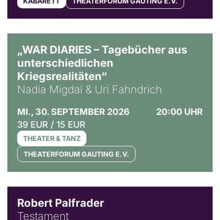
KABARETT
THEATERFORUM GAUTING E.V.
© Ralf Puder
„WAR DIARIES – Tagebücher aus
unterschiedlichen
Kriegsrealitäten“
Nadia Migdal & Uri Fahndrich
MI., 30. SEPTEMBER 2026
20:00 UHR
39 EUR / 15 EUR
THEATER & TANZ
THEATERFORUM GAUTING E.V.
Robert Palfrader
Testament