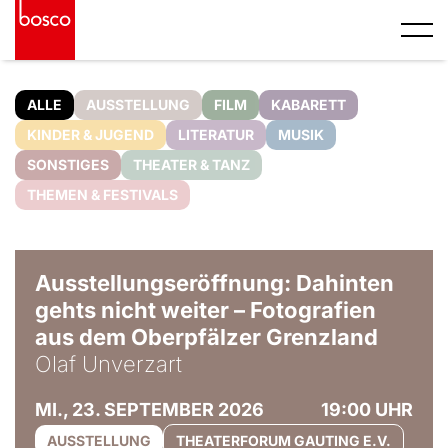
ALLE
AUSSTELLUNG
FILM
KABARETT
KINDER & JUGEND
LITERATUR
MUSIK
SONSTIGES
THEATER & TANZ
THEMEN & FESTIVALS
© Olaf Unverzart
Ausstellungseröffnung: Dahinten
gehts nicht weiter – Fotografien
aus dem Oberpfälzer Grenzland
Olaf Unverzart
MI., 23. SEPTEMBER 2026
19:00 UHR
AUSSTELLUNG
THEATERFORUM GAUTING E.V.