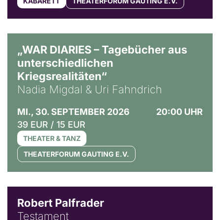
KABARETT
THEATERFORUM GAUTING E.V.
© Ralf Puder
„WAR DIARIES – Tagebücher aus
unterschiedlichen
Kriegsrealitäten“
Nadia Migdal & Uri Fahndrich
MI., 30. SEPTEMBER 2026
20:00 UHR
39 EUR / 15 EUR
THEATER & TANZ
THEATERFORUM GAUTING E.V.
Robert Palfrader
Testament