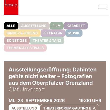
ALLE
AUSSTELLUNG
FILM
KABARETT
KINDER & JUGEND
LITERATUR
MUSIK
SONSTIGES
THEATER & TANZ
THEMEN & FESTIVALS
© Olaf Unverzart
Ausstellungseröffnung: Dahinten
gehts nicht weiter – Fotografien
aus dem Oberpfälzer Grenzland
Olaf Unverzart
MI., 23. SEPTEMBER 2026
19:00 UHR
AUSSTELLUNG
THEATERFORUM GAUTING E.V.