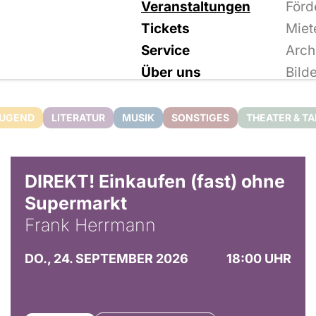
Veranstaltungen
Förd
Tickets
Miet
Service
Arch
Über uns
Bild
JUGEND
LITERATUR
MUSIK
SONSTIGES
THEATER & T
DIREKT! Einkaufen (fast) ohne
Supermarkt
Frank Herrmann
DO., 24. SEPTEMBER 2026
18:00 UHR