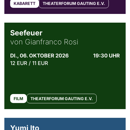
KABARETT
THEATERFORUM GAUTING E.V.
© Weltkino Filmverleih GmbH
Seefeuer
von Gianfranco Rosi
DI., 06. OKTOBER 2026
19:30 UHR
12 EUR / 11 EUR
FILM
THEATERFORUM GAUTING E.V.
© Maria Jarzyna
Yumi Ito