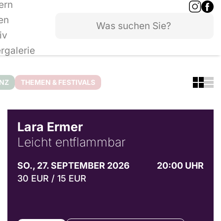
ern
en
iv
ergalerie
ANZ
THEMEN & FESTIVALS
© Marvin Ruppert
Lara Ermer
Leicht entflammbar
SO., 27. SEPTEMBER 2026
20:00 UHR
30 EUR / 15 EUR