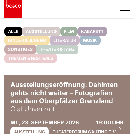
ALLE
AUSSTELLUNG
FILM
KABARETT
KINDER & JUGEND
LITERATUR
MUSIK
SONSTIGES
THEATER & TANZ
THEMEN & FESTIVALS
© Olaf Unverzart
Ausstellungseröffnung: Dahinten
gehts nicht weiter – Fotografien
aus dem Oberpfälzer Grenzland
Olaf Unverzart
MI., 23. SEPTEMBER 2026
19:00 UHR
AUSSTELLUNG
THEATERFORUM GAUTING E.V.