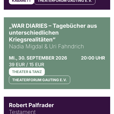
KABARETT
THEATERFORUM GAUTING E.V.
© Ralf Puder
„WAR DIARIES – Tagebücher aus
unterschiedlichen
Kriegsrealitäten“
Nadia Migdal & Uri Fahndrich
MI., 30. SEPTEMBER 2026
20:00 UHR
39 EUR / 15 EUR
THEATER & TANZ
THEATERFORUM GAUTING E.V.
Robert Palfrader
Testament