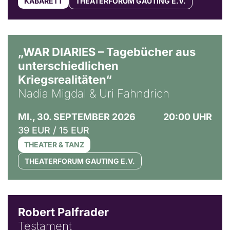
KABARETT
THEATERFORUM GAUTING E.V.
© Ralf Puder
„WAR DIARIES – Tagebücher aus
unterschiedlichen
Kriegsrealitäten“
Nadia Migdal & Uri Fahndrich
MI., 30. SEPTEMBER 2026
20:00 UHR
39 EUR / 15 EUR
THEATER & TANZ
THEATERFORUM GAUTING E.V.
Robert Palfrader
Testament