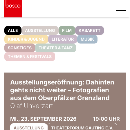
ALLE
AUSSTELLUNG
FILM
KABARETT
KINDER & JUGEND
LITERATUR
MUSIK
SONSTIGES
THEATER & TANZ
THEMEN & FESTIVALS
© Olaf Unverzart
Ausstellungseröffnung: Dahinten
gehts nicht weiter – Fotografien
aus dem Oberpfälzer Grenzland
Olaf Unverzart
MI., 23. SEPTEMBER 2026
19:00 UHR
AUSSTELLUNG
THEATERFORUM GAUTING E.V.