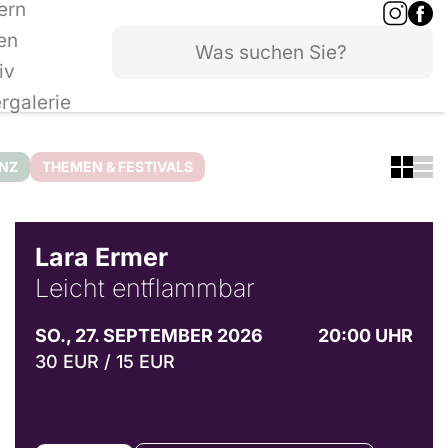
ern
en
iv
ergalerie
ANZ
THEMEN & FESTIVALS
© Marvin Ruppert
Lara Ermer
Leicht entflammbar
SO., 27. SEPTEMBER 2026
20:00 UHR
30 EUR / 15 EUR