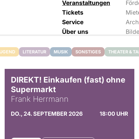
Veranstaltungen
Förd
Tickets
Miet
Service
Arch
Über uns
Bild
JUGEND
LITERATUR
MUSIK
SONSTIGES
THEATER & T
DIREKT! Einkaufen (fast) ohne
Supermarkt
Frank Herrmann
DO., 24. SEPTEMBER 2026
18:00 UHR