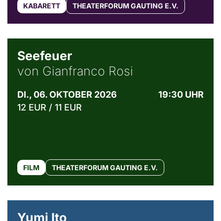
KABARETT
THEATERFORUM GAUTING E.V.
© Weltkino Filmverleih GmbH
Seefeuer
von Gianfranco Rosi
DI., 06. OKTOBER 2026
19:30 UHR
12 EUR / 11 EUR
FILM
THEATERFORUM GAUTING E.V.
© Maria Jarzyna
Yumi Ito