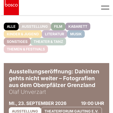
ALLE
AUSSTELLUNG
FILM
KABARETT
KINDER & JUGEND
LITERATUR
MUSIK
SONSTIGES
THEATER & TANZ
THEMEN & FESTIVALS
© Olaf Unverzart
Ausstellungseröffnung: Dahinten
gehts nicht weiter – Fotografien
aus dem Oberpfälzer Grenzland
Olaf Unverzart
MI., 23. SEPTEMBER 2026
19:00 UHR
AUSSTELLUNG
THEATERFORUM GAUTING E.V.