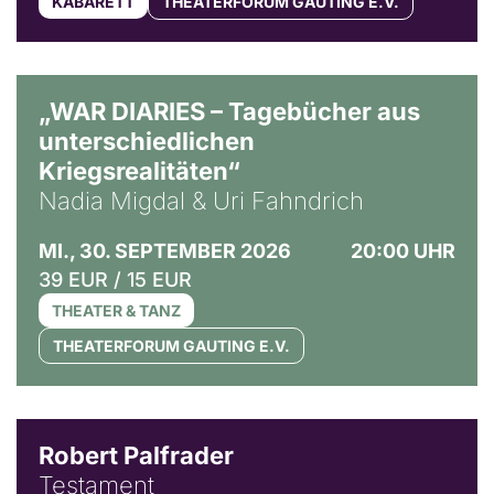
KABARETT
THEATERFORUM GAUTING E.V.
© Ralf Puder
„WAR DIARIES – Tagebücher aus
unterschiedlichen
Kriegsrealitäten“
Nadia Migdal & Uri Fahndrich
MI., 30. SEPTEMBER 2026
20:00 UHR
39 EUR / 15 EUR
THEATER & TANZ
THEATERFORUM GAUTING E.V.
Robert Palfrader
Testament