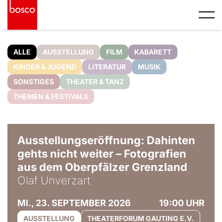
ALLE
AUSSTELLUNG
FILM
KABARETT
KINDER & JUGEND
LITERATUR
MUSIK
SONSTIGES
THEATER & TANZ
THEMEN & FESTIVALS
© Olaf Unverzart
Ausstellungseröffnung: Dahinten
gehts nicht weiter – Fotografien
aus dem Oberpfälzer Grenzland
Olaf Unverzart
MI., 23. SEPTEMBER 2026
19:00 UHR
AUSSTELLUNG
THEATERFORUM GAUTING E.V.