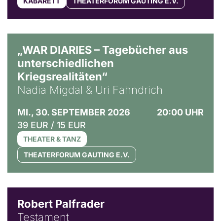
KABARETT
THEATERFORUM GAUTING E.V.
© Ralf Puder
„WAR DIARIES – Tagebücher aus
unterschiedlichen
Kriegsrealitäten“
Nadia Migdal & Uri Fahndrich
MI., 30. SEPTEMBER 2026
20:00 UHR
39 EUR / 15 EUR
THEATER & TANZ
THEATERFORUM GAUTING E.V.
Robert Palfrader
Testament