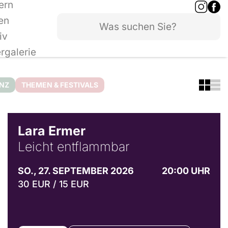
ern
en
iv
ergalerie
ANZ
THEMEN & FESTIVALS
© Marvin Ruppert
Lara Ermer
Leicht entflammbar
SO., 27. SEPTEMBER 2026
20:00 UHR
30 EUR / 15 EUR