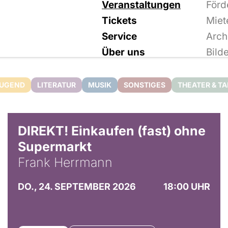
Veranstaltungen
Förd
Tickets
Miet
Service
Arch
Über uns
Bild
JUGEND
LITERATUR
MUSIK
SONSTIGES
THEATER & T
DIREKT! Einkaufen (fast) ohne
Supermarkt
Frank Herrmann
DO., 24. SEPTEMBER 2026
18:00 UHR