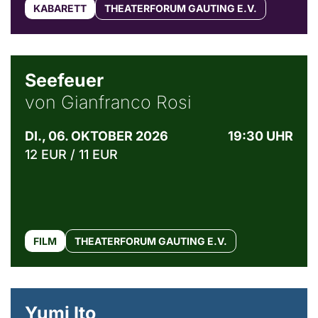
KABARETT
THEATERFORUM GAUTING E.V.
© Weltkino Filmverleih GmbH
Seefeuer
von Gianfranco Rosi
DI., 06. OKTOBER 2026
19:30 UHR
12 EUR / 11 EUR
FILM
THEATERFORUM GAUTING E.V.
© Maria Jarzyna
Yumi Ito