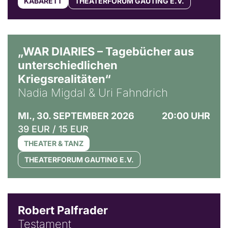
KABARETT
THEATERFORUM GAUTING E.V.
© Ralf Puder
„WAR DIARIES – Tagebücher aus
unterschiedlichen
Kriegsrealitäten“
Nadia Migdal & Uri Fahndrich
MI., 30. SEPTEMBER 2026
20:00 UHR
39 EUR / 15 EUR
THEATER & TANZ
THEATERFORUM GAUTING E.V.
Robert Palfrader
Testament