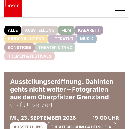
ALLE
AUSSTELLUNG
FILM
KABARETT
KINDER & JUGEND
LITERATUR
MUSIK
SONSTIGES
THEATER & TANZ
THEMEN & FESTIVALS
© Olaf Unverzart
Ausstellungseröffnung: Dahinten
gehts nicht weiter – Fotografien
aus dem Oberpfälzer Grenzland
Olaf Unverzart
MI., 23. SEPTEMBER 2026
19:00 UHR
AUSSTELLUNG
THEATERFORUM GAUTING E.V.