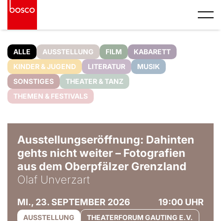
ALLE
AUSSTELLUNG
FILM
KABARETT
KINDER & JUGEND
LITERATUR
MUSIK
SONSTIGES
THEATER & TANZ
THEMEN & FESTIVALS
© Olaf Unverzart
Ausstellungseröffnung: Dahinten
gehts nicht weiter – Fotografien
aus dem Oberpfälzer Grenzland
Olaf Unverzart
MI., 23. SEPTEMBER 2026
19:00 UHR
AUSSTELLUNG
THEATERFORUM GAUTING E.V.