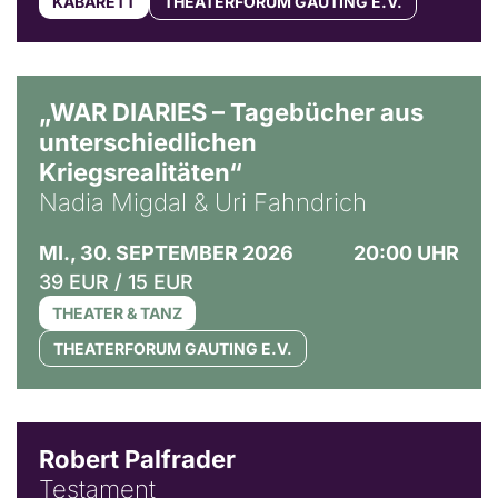
KABARETT
THEATERFORUM GAUTING E.V.
© Ralf Puder
„WAR DIARIES – Tagebücher aus
unterschiedlichen
Kriegsrealitäten“
Nadia Migdal & Uri Fahndrich
MI., 30. SEPTEMBER 2026
20:00 UHR
39 EUR / 15 EUR
THEATER & TANZ
THEATERFORUM GAUTING E.V.
Robert Palfrader
Testament