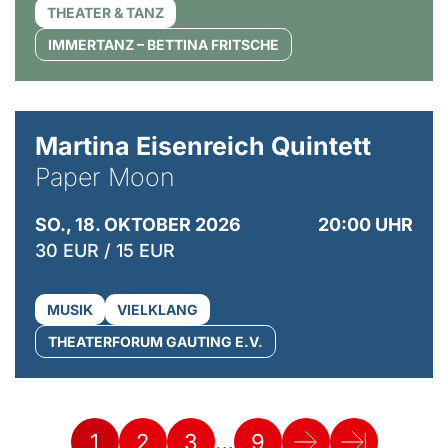
THEATER & TANZ
IMMERTANZ – BETTINA FRITSCHE
© Mike Meyer
Martina Eisenreich Quintett
Paper Moon
SO., 18. OKTOBER 2026
20:00 UHR
30 EUR / 15 EUR
MUSIK
VIELKLANG
THEATERFORUM GAUTING E.V.
…
1
2
3
9