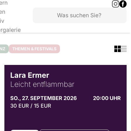
ern
en
iv
ergalerie
ANZ
THEMEN & FESTIVALS
© Marvin Ruppert
Lara Ermer
Leicht entflammbar
SO., 27. SEPTEMBER 2026
20:00 UHR
30 EUR / 15 EUR