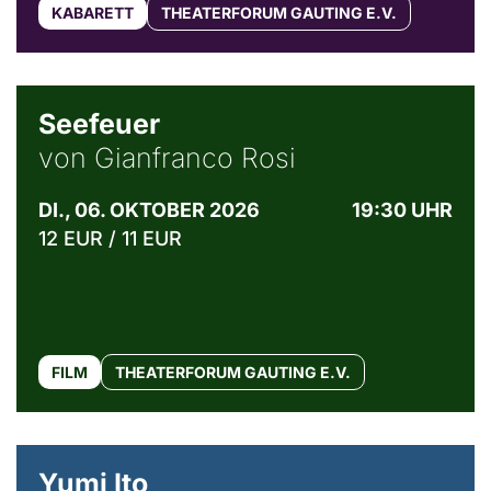
KABARETT
THEATERFORUM GAUTING E.V.
© Weltkino Filmverleih GmbH
Seefeuer
von Gianfranco Rosi
DI., 06. OKTOBER 2026
19:30 UHR
12 EUR / 11 EUR
FILM
THEATERFORUM GAUTING E.V.
© Maria Jarzyna
Yumi Ito