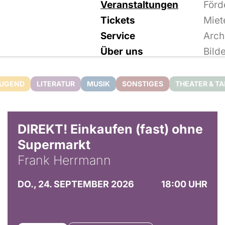
Veranstaltungen
Förd
Tickets
Miet
Service
Arch
Über uns
Bild
JUGEND
LITERATUR
MUSIK
SONSTIGES
THEATER & T
DIREKT! Einkaufen (fast) ohne
Supermarkt
Frank Herrmann
DO., 24. SEPTEMBER 2026
18:00 UHR