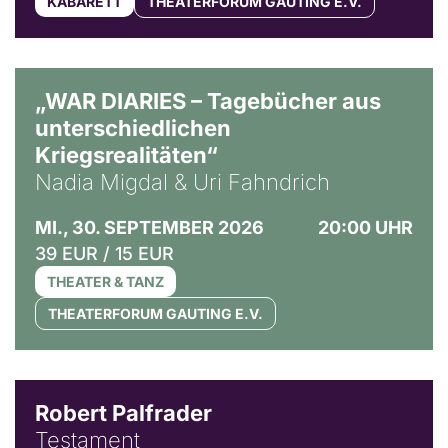
KABARETT
THEATERFORUM GAUTING E.V.
© Ralf Puder
„WAR DIARIES – Tagebücher aus
unterschiedlichen
Kriegsrealitäten“
Nadia Migdal & Uri Fahndrich
MI., 30. SEPTEMBER 2026
20:00 UHR
39 EUR / 15 EUR
THEATER & TANZ
THEATERFORUM GAUTING E.V.
Robert Palfrader
Testament