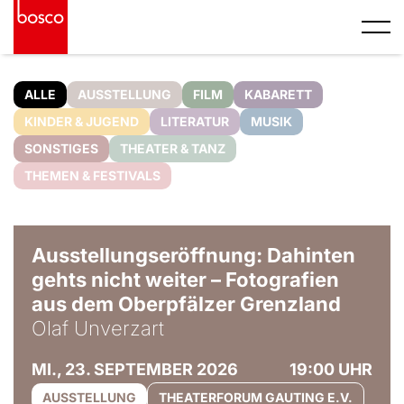
ALLE
AUSSTELLUNG
FILM
KABARETT
KINDER & JUGEND
LITERATUR
MUSIK
SONSTIGES
THEATER & TANZ
THEMEN & FESTIVALS
© Olaf Unverzart
Ausstellungseröffnung: Dahinten
gehts nicht weiter – Fotografien
aus dem Oberpfälzer Grenzland
Olaf Unverzart
MI., 23. SEPTEMBER 2026
19:00 UHR
AUSSTELLUNG
THEATERFORUM GAUTING E.V.