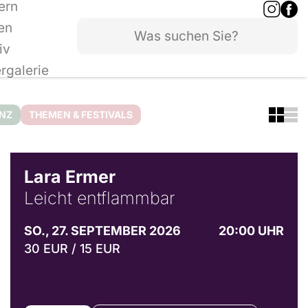
ern
en
iv
ergalerie
ANZ
THEMEN & FESTIVALS
© Marvin Ruppert
Lara Ermer
Leicht entflammbar
SO., 27. SEPTEMBER 2026
20:00 UHR
30 EUR / 15 EUR