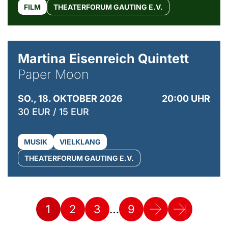
FILM
THEATERFORUM GAUTING E.V.
© Mike Meyer
Martina Eisenreich Quintett
Paper Moon
SO., 18. OKTOBER 2026
20:00 UHR
30 EUR / 15 EUR
MUSIK
VIELKLANG
THEATERFORUM GAUTING E.V.
…
1
2
3
9