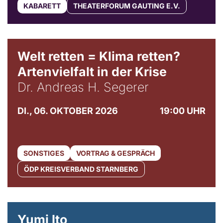
KABARETT
THEATERFORUM GAUTING E.V.
Welt retten = Klima retten?
Artenvielfalt in der Krise
Dr. Andreas H. Segerer
DI., 06. OKTOBER 2026
19:00 UHR
SONSTIGES
VORTRAG & GESPRÄCH
ÖDP KREISVERBAND STARNBERG
© Maria Jarzyna
Yumi Ito