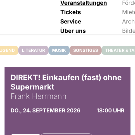
Veranstaltungen
Förd
Tickets
Miet
Service
Arch
Über uns
Bild
JUGEND
LITERATUR
MUSIK
SONSTIGES
THEATER & T
DIREKT! Einkaufen (fast) ohne
Supermarkt
Frank Herrmann
DO., 24. SEPTEMBER 2026
18:00 UHR