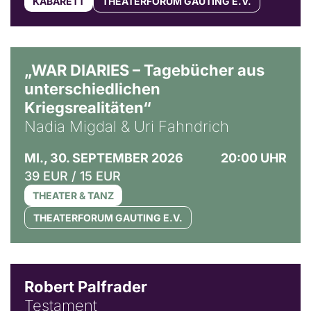
KABARETT
THEATERFORUM GAUTING E.V.
© Ralf Puder
„WAR DIARIES – Tagebücher aus
unterschiedlichen
Kriegsrealitäten“
Nadia Migdal & Uri Fahndrich
MI., 30. SEPTEMBER 2026
20:00 UHR
39 EUR / 15 EUR
THEATER & TANZ
THEATERFORUM GAUTING E.V.
Robert Palfrader
Testament