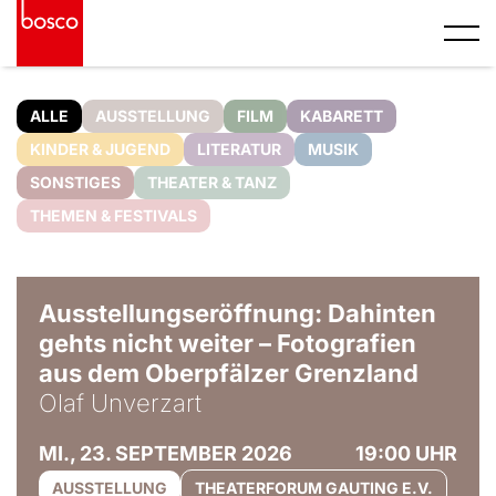
ALLE
AUSSTELLUNG
FILM
KABARETT
KINDER & JUGEND
LITERATUR
MUSIK
SONSTIGES
THEATER & TANZ
THEMEN & FESTIVALS
© Olaf Unverzart
Ausstellungseröffnung: Dahinten
gehts nicht weiter – Fotografien
aus dem Oberpfälzer Grenzland
Olaf Unverzart
MI., 23. SEPTEMBER 2026
19:00 UHR
AUSSTELLUNG
THEATERFORUM GAUTING E.V.