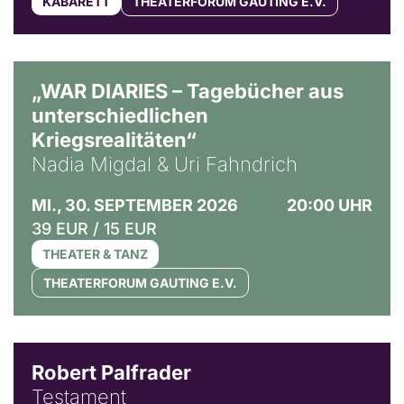
KABARETT
THEATERFORUM GAUTING E.V.
© Ralf Puder
„WAR DIARIES – Tagebücher aus
unterschiedlichen
Kriegsrealitäten“
Nadia Migdal & Uri Fahndrich
MI., 30. SEPTEMBER 2026
20:00 UHR
39 EUR / 15 EUR
THEATER & TANZ
THEATERFORUM GAUTING E.V.
Robert Palfrader
Testament