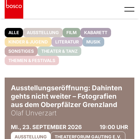
ALLE
AUSSTELLUNG
FILM
KABARETT
KINDER & JUGEND
LITERATUR
MUSIK
SONSTIGES
THEATER & TANZ
THEMEN & FESTIVALS
© Olaf Unverzart
Ausstellungseröffnung: Dahinten
gehts nicht weiter – Fotografien
aus dem Oberpfälzer Grenzland
Olaf Unverzart
MI., 23. SEPTEMBER 2026
19:00 UHR
AUSSTELLUNG
THEATERFORUM GAUTING E.V.