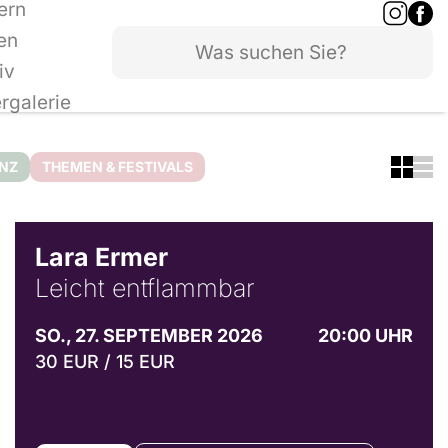
ern
en
iv
ergalerie
ANZ
THEMEN & FESTIVALS
© Marvin Ruppert
Lara Ermer
Leicht entflammbar
SO., 27. SEPTEMBER 2026
20:00 UHR
30 EUR / 15 EUR