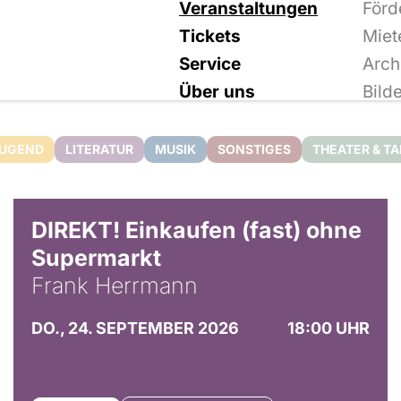
Veranstaltungen
Förd
Tickets
Miet
Service
Arch
Über uns
Bild
JUGEND
LITERATUR
MUSIK
SONSTIGES
THEATER & T
DIREKT! Einkaufen (fast) ohne
Supermarkt
Frank Herrmann
DO., 24. SEPTEMBER 2026
18:00 UHR