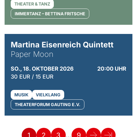
THEATER & TANZ
IMMERTANZ – BETTINA FRITSCHE
© Mike Meyer
Martina Eisenreich Quintett
Paper Moon
SO., 18. OKTOBER 2026
20:00 UHR
30 EUR / 15 EUR
MUSIK
VIELKLANG
THEATERFORUM GAUTING E.V.
…
1
2
3
9