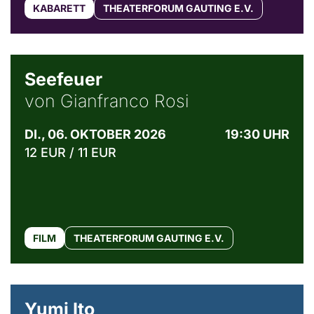
KABARETT
THEATERFORUM GAUTING E.V.
© Weltkino Filmverleih GmbH
Seefeuer
von Gianfranco Rosi
DI., 06. OKTOBER 2026
19:30 UHR
12 EUR / 11 EUR
FILM
THEATERFORUM GAUTING E.V.
© Maria Jarzyna
Yumi Ito