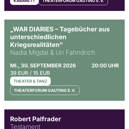
KABARETT
THEATERFORUM GAUTING E.V.
© Ralf Puder
„WAR DIARIES – Tagebücher aus
unterschiedlichen
Kriegsrealitäten“
Nadia Migdal & Uri Fahndrich
MI., 30. SEPTEMBER 2026
20:00 UHR
39 EUR / 15 EUR
THEATER & TANZ
THEATERFORUM GAUTING E.V.
Robert Palfrader
Testament