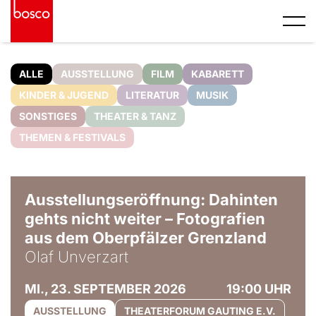
ALLE
AUSSTELLUNG
FILM
KABARETT
KINDER & JUGEND
LITERATUR
MUSIK
SONSTIGES
THEATER & TANZ
THEMEN & FESTIVALS
© Olaf Unverzart
Ausstellungseröffnung: Dahinten
gehts nicht weiter – Fotografien
aus dem Oberpfälzer Grenzland
Olaf Unverzart
MI., 23. SEPTEMBER 2026
19:00 UHR
AUSSTELLUNG
THEATERFORUM GAUTING E.V.