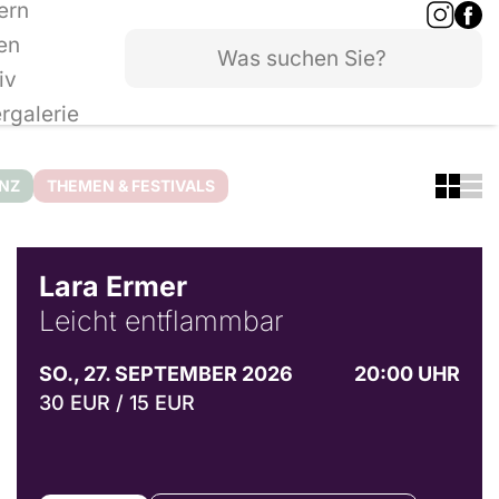
ern
en
iv
ergalerie
ANZ
THEMEN & FESTIVALS
© Marvin Ruppert
Lara Ermer
Leicht entflammbar
SO., 27. SEPTEMBER 2026
20:00 UHR
30 EUR / 15 EUR