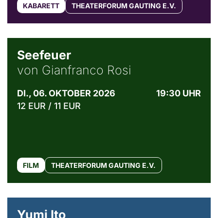
KABARETT
THEATERFORUM GAUTING E.V.
© Weltkino Filmverleih GmbH
Seefeuer
von Gianfranco Rosi
DI., 06. OKTOBER 2026
19:30 UHR
12 EUR / 11 EUR
FILM
THEATERFORUM GAUTING E.V.
© Maria Jarzyna
Yumi Ito