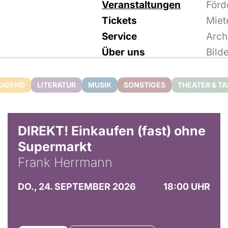
Veranstaltungen
Förd
Tickets
Miet
Service
Arch
Über uns
Bild
JUGEND
LITERATUR
MUSIK
SONSTIGES
THEATER & T
DIREKT! Einkaufen (fast) ohne
Supermarkt
Frank Herrmann
DO., 24. SEPTEMBER 2026
18:00 UHR