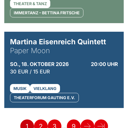
THEATER & TANZ
IMMERTANZ – BETTINA FRITSCHE
© Mike Meyer
Martina Eisenreich Quintett
Paper Moon
SO., 18. OKTOBER 2026
20:00 UHR
30 EUR / 15 EUR
MUSIK
VIELKLANG
THEATERFORUM GAUTING E.V.
…
1
2
3
9