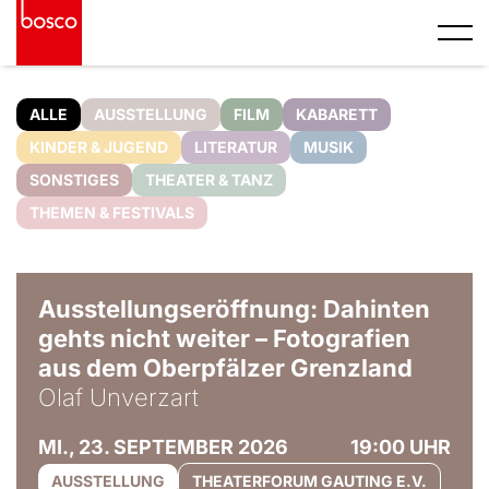
ALLE
AUSSTELLUNG
FILM
KABARETT
KINDER & JUGEND
LITERATUR
MUSIK
SONSTIGES
THEATER & TANZ
THEMEN & FESTIVALS
© Olaf Unverzart
Ausstellungseröffnung: Dahinten
gehts nicht weiter – Fotografien
aus dem Oberpfälzer Grenzland
Olaf Unverzart
MI., 23. SEPTEMBER 2026
19:00 UHR
AUSSTELLUNG
THEATERFORUM GAUTING E.V.