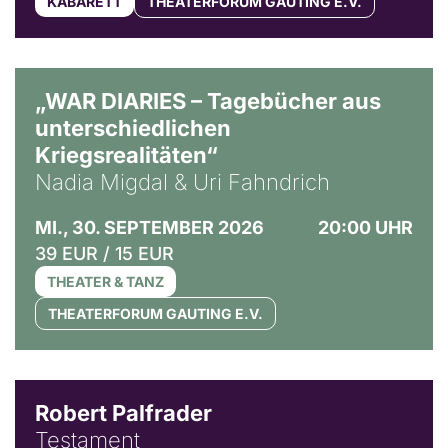
KABARETT
THEATERFORUM GAUTING E.V.
© Ralf Puder
„WAR DIARIES – Tagebücher aus
unterschiedlichen
Kriegsrealitäten“
Nadia Migdal & Uri Fahndrich
MI., 30. SEPTEMBER 2026
20:00 UHR
39 EUR / 15 EUR
THEATER & TANZ
THEATERFORUM GAUTING E.V.
Robert Palfrader
Testament