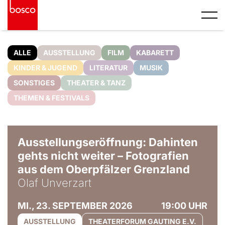
ALLE
AUSSTELLUNG
FILM
KABARETT
KINDER & JUGEND
LITERATUR
MUSIK
SONSTIGES
THEATER & TANZ
THEMEN & FESTIVALS
© Olaf Unverzart
Ausstellungseröffnung: Dahinten
gehts nicht weiter – Fotografien
aus dem Oberpfälzer Grenzland
Olaf Unverzart
MI., 23. SEPTEMBER 2026
19:00 UHR
AUSSTELLUNG
THEATERFORUM GAUTING E.V.