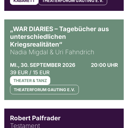
KABARETT
THEATERFORUM GAUTING E.V.
© Ralf Puder
„WAR DIARIES – Tagebücher aus
unterschiedlichen
Kriegsrealitäten“
Nadia Migdal & Uri Fahndrich
MI., 30. SEPTEMBER 2026
20:00 UHR
39 EUR / 15 EUR
THEATER & TANZ
THEATERFORUM GAUTING E.V.
Robert Palfrader
Testament