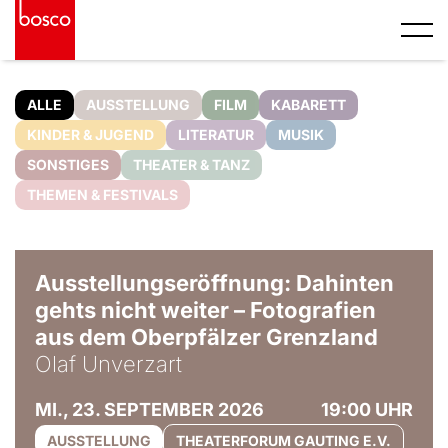
ALLE
AUSSTELLUNG
FILM
KABARETT
KINDER & JUGEND
LITERATUR
MUSIK
SONSTIGES
THEATER & TANZ
THEMEN & FESTIVALS
© Olaf Unverzart
Ausstellungseröffnung: Dahinten
gehts nicht weiter – Fotografien
aus dem Oberpfälzer Grenzland
Olaf Unverzart
MI., 23. SEPTEMBER 2026
19:00 UHR
AUSSTELLUNG
THEATERFORUM GAUTING E.V.