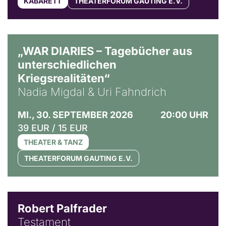
KABARETT
THEATERFORUM GAUTING E.V.
© Ralf Puder
„WAR DIARIES – Tagebücher aus
unterschiedlichen
Kriegsrealitäten“
Nadia Migdal & Uri Fahndrich
MI., 30. SEPTEMBER 2026
20:00 UHR
39 EUR / 15 EUR
THEATER & TANZ
THEATERFORUM GAUTING E.V.
Robert Palfrader
Testament