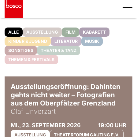
ALLE
AUSSTELLUNG
FILM
KABARETT
KINDER & JUGEND
LITERATUR
MUSIK
SONSTIGES
THEATER & TANZ
THEMEN & FESTIVALS
© Olaf Unverzart
Ausstellungseröffnung: Dahinten
gehts nicht weiter – Fotografien
aus dem Oberpfälzer Grenzland
Olaf Unverzart
MI., 23. SEPTEMBER 2026
19:00 UHR
AUSSTELLUNG
THEATERFORUM GAUTING E.V.