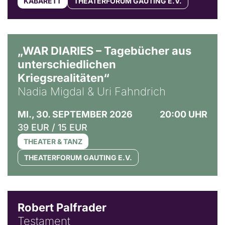
KABARETT
THEATERFORUM GAUTING E.V.
© Ralf Puder
„WAR DIARIES – Tagebücher aus
unterschiedlichen
Kriegsrealitäten“
Nadia Migdal & Uri Fahndrich
MI., 30. SEPTEMBER 2026
20:00 UHR
39 EUR / 15 EUR
THEATER & TANZ
THEATERFORUM GAUTING E.V.
Robert Palfrader
Testament