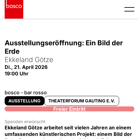
S
k
i
p
© Ekkeland Götze
t
o
Ausstellungseröffnung: Ein Bild der
c
o
Erde
n
Ekkeland Götze
t
Di., 21. April 2026
e
19:00 Uhr
n
t
bosco - bar rosso
AUSSTELLUNG
THEATERFORUM GAUTING E.V.
Freier Eintritt
Spenden erwünscht
Ekkeland Götze arbeitet seit vielen Jahren an einem
umfassenden künstlerischen Projekt: einem Bild der