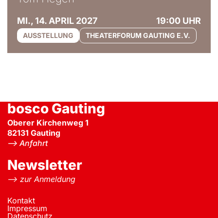
MI., 14. APRIL 2027
19:00 UHR
AUSSTELLUNG
THEATERFORUM GAUTING E.V.
bosco Gauting
Oberer Kirchenweg 1
82131
Gauting
–> Anfahrt
Newsletter
–> zur Anmeldung
Kontakt
Impressum
Datenschutz