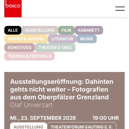
ALLE
AUSSTELLUNG
FILM
KABARETT
KINDER & JUGEND
LITERATUR
MUSIK
SONSTIGES
THEATER & TANZ
THEMEN & FESTIVALS
© Olaf Unverzart
Ausstellungseröffnung: Dahinten
gehts nicht weiter – Fotografien
aus dem Oberpfälzer Grenzland
Olaf Unverzart
MI., 23. SEPTEMBER 2026
19:00 UHR
AUSSTELLUNG
THEATERFORUM GAUTING E.V.