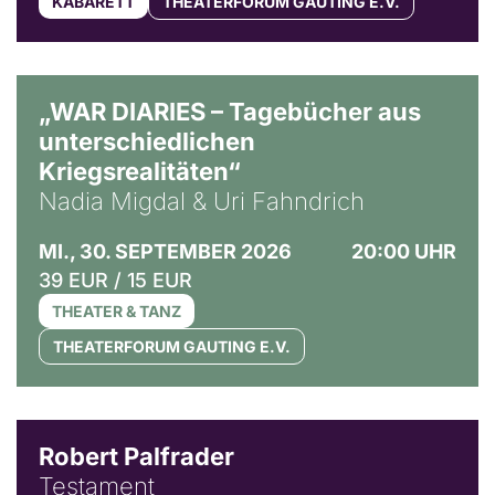
KABARETT
THEATERFORUM GAUTING E.V.
© Ralf Puder
„WAR DIARIES – Tagebücher aus
unterschiedlichen
Kriegsrealitäten“
Nadia Migdal & Uri Fahndrich
MI., 30. SEPTEMBER 2026
20:00 UHR
39 EUR / 15 EUR
THEATER & TANZ
THEATERFORUM GAUTING E.V.
Robert Palfrader
Testament