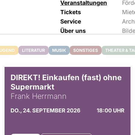
Veranstaltungen
Förd
Tickets
Miet
Service
Arch
Über uns
Bild
JUGEND
LITERATUR
MUSIK
SONSTIGES
THEATER & T
DIREKT! Einkaufen (fast) ohne
Supermarkt
Frank Herrmann
DO., 24. SEPTEMBER 2026
18:00 UHR