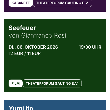
KABARETT
THEATERFORUM GAUTING E.V.
© Weltkino Filmverleih GmbH
Seefeuer
von Gianfranco Rosi
DI., 06. OKTOBER 2026
19:30 UHR
12 EUR / 11 EUR
FILM
THEATERFORUM GAUTING E.V.
© Maria Jarzyna
Yumi Ito