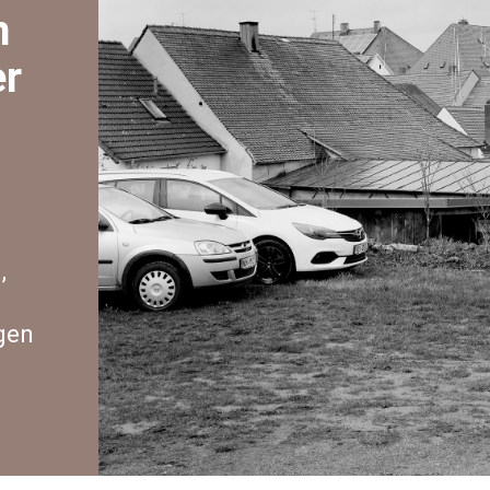
n
er
,
gen