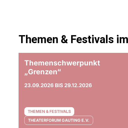
Themen & Festivals i
© Olaf Unverz
Themenschwerpunkt
„Grenzen“
23.09.2026 BIS 29.12.2026
THEMEN & FESTIVALS
THEATERFORUM GAUTING E.V.