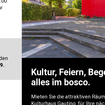
:00
r
 den
9.
Kultur, Feiern, Be
alles im bosco.
Mieten Sie die attraktiven Räu
Kulturhaus Gauting, für Ihre nä