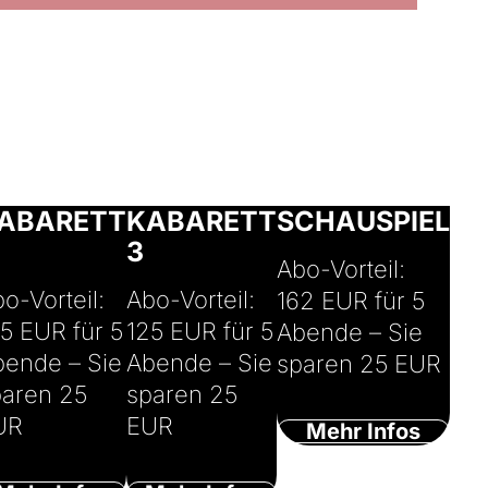
osepha & Markus
ner
© Ingo Pertramer
© Rolf Arnold
ABARETT
KABARETT
SCHAUSPIEL
3
Abo-Vorteil:
o-Vorteil:
Abo-Vorteil:
162 EUR für 5
5 EUR für 5
125 EUR für 5
Abende – Sie
bende – Sie
Abende – Sie
sparen 25 EUR
paren 25
sparen 25
UR
EUR
Mehr Infos