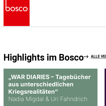
Highlights im Bosco
ALLE V
© Ralf Puder
„WAR DIARIES – Tagebücher
aus unterschiedlichen
Kriegsrealitäten“
Nadia Migdal & Uri Fahndrich