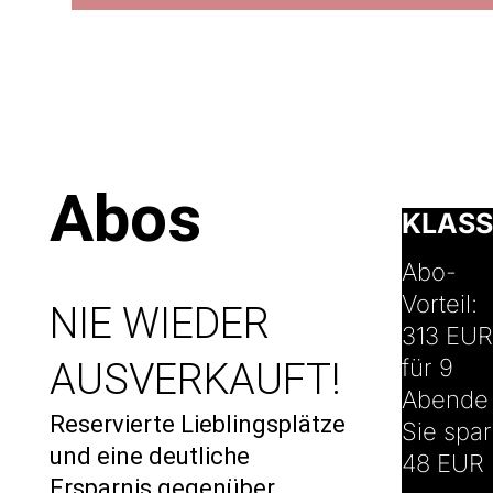
© Marco
Abos
Borggreve
KLASS
Abo-
Vorteil:
NIE WIEDER
313 EUR
für 9
AUSVERKAUFT!
Abende
Reservierte Lieblingsplätze
Sie spa
und eine deutliche
48 EUR
Ersparnis gegenüber