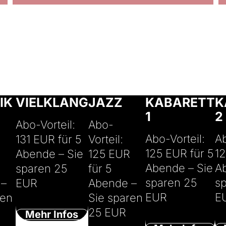
© J
© Harmony's Brass Band
© Maria Jarzyna
© Michael Palm
Wag
IK
VIELKLANG
JAZZ
KABARETT
K
1
2
Abo-Vorteil:
Abo-
Abo-Vorteil:
Ab
131 EUR für 5
Vorteil:
125 EUR für 5
12
Abende – Sie
125 EUR
Abende – Sie
A
sparen 25
für 5
sparen 25
s
 –
EUR
Abende –
EUR
E
ren
Sie sparen
25 EUR
Mehr Infos