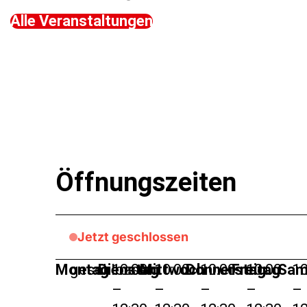
Alle Veranstaltungen
Öffnungszeiten
Jetzt geschlossen
Montag
geschlossen
Dienstag
10:00
Mittwoch
10:00
Donnerstag
10:00
Freitag
10:00
Sam
10
–
–
–
–
–