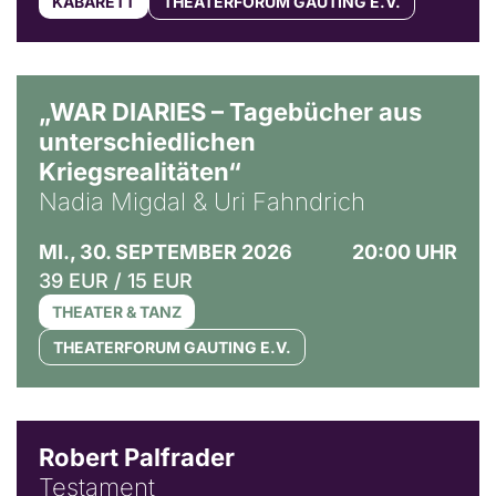
KABARETT
THEATERFORUM GAUTING E.V.
© Ralf Puder
„WAR DIARIES – Tagebücher aus
unterschiedlichen
Kriegsrealitäten“
Nadia Migdal & Uri Fahndrich
MI., 30. SEPTEMBER 2026
20:00 UHR
39 EUR / 15 EUR
THEATER & TANZ
THEATERFORUM GAUTING E.V.
Robert Palfrader
Testament