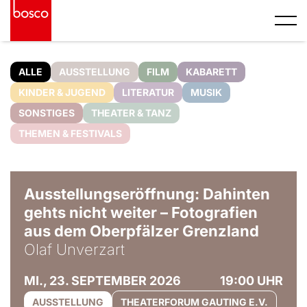
ALLE
AUSSTELLUNG
FILM
KABARETT
KINDER & JUGEND
LITERATUR
MUSIK
SONSTIGES
THEATER & TANZ
THEMEN & FESTIVALS
© Olaf Unverzart
Ausstellungseröffnung: Dahinten
gehts nicht weiter – Fotografien
aus dem Oberpfälzer Grenzland
Olaf Unverzart
MI., 23. SEPTEMBER 2026
19:00 UHR
AUSSTELLUNG
THEATERFORUM GAUTING E.V.