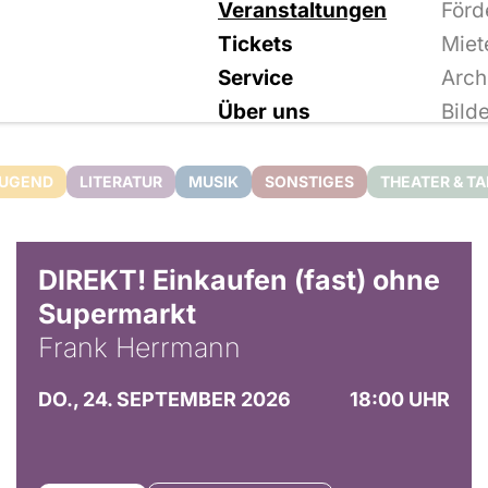
Veranstaltungen
Förd
Tickets
Miet
Service
Arch
Über uns
Bild
JUGEND
LITERATUR
MUSIK
SONSTIGES
THEATER & T
DIREKT! Einkaufen (fast) ohne
Supermarkt
Frank Herrmann
DO., 24. SEPTEMBER 2026
18:00 UHR