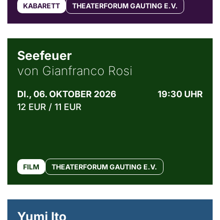
KABARETT
THEATERFORUM GAUTING E.V.
© Weltkino Filmverleih GmbH
Seefeuer
von Gianfranco Rosi
DI., 06. OKTOBER 2026
19:30 UHR
12 EUR / 11 EUR
FILM
THEATERFORUM GAUTING E.V.
© Maria Jarzyna
Yumi Ito