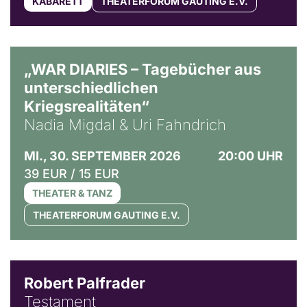
KABARETT
THEATERFORUM GAUTING E.V.
© Ralf Puder
„WAR DIARIES – Tagebücher aus
unterschiedlichen
Kriegsrealitäten“
Nadia Migdal & Uri Fahndrich
MI., 30. SEPTEMBER 2026
20:00 UHR
39 EUR / 15 EUR
THEATER & TANZ
THEATERFORUM GAUTING E.V.
Robert Palfrader
Testament