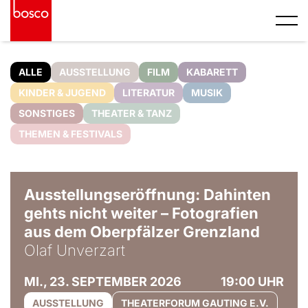
ALLE
AUSSTELLUNG
FILM
KABARETT
KINDER & JUGEND
LITERATUR
MUSIK
SONSTIGES
THEATER & TANZ
THEMEN & FESTIVALS
© Olaf Unverzart
Ausstellungseröffnung: Dahinten
gehts nicht weiter – Fotografien
aus dem Oberpfälzer Grenzland
Olaf Unverzart
MI., 23. SEPTEMBER 2026
19:00 UHR
AUSSTELLUNG
THEATERFORUM GAUTING E.V.