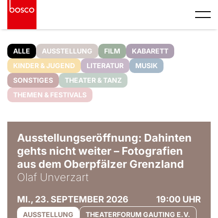
ALLE
AUSSTELLUNG
FILM
KABARETT
KINDER & JUGEND
LITERATUR
MUSIK
SONSTIGES
THEATER & TANZ
THEMEN & FESTIVALS
© Olaf Unverzart
Ausstellungseröffnung: Dahinten
gehts nicht weiter – Fotografien
aus dem Oberpfälzer Grenzland
Olaf Unverzart
MI., 23. SEPTEMBER 2026
19:00 UHR
AUSSTELLUNG
THEATERFORUM GAUTING E.V.