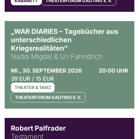
KABARETT
THEATERFORUM GAUTING E.V.
© Ralf Puder
„WAR DIARIES – Tagebücher aus
unterschiedlichen
Kriegsrealitäten“
Nadia Migdal & Uri Fahndrich
MI., 30. SEPTEMBER 2026
20:00 UHR
39 EUR / 15 EUR
THEATER & TANZ
THEATERFORUM GAUTING E.V.
Robert Palfrader
Testament