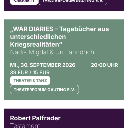
KABARETT
THEATERFORUM GAUTING E.V.
© Ralf Puder
„WAR DIARIES – Tagebücher aus
unterschiedlichen
Kriegsrealitäten“
Nadia Migdal & Uri Fahndrich
MI., 30. SEPTEMBER 2026
20:00 UHR
39 EUR / 15 EUR
THEATER & TANZ
THEATERFORUM GAUTING E.V.
Robert Palfrader
Testament