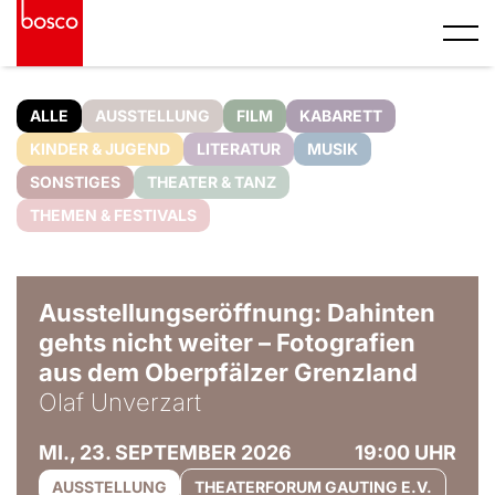
ALLE
AUSSTELLUNG
FILM
KABARETT
KINDER & JUGEND
LITERATUR
MUSIK
SONSTIGES
THEATER & TANZ
THEMEN & FESTIVALS
© Olaf Unverzart
Ausstellungseröffnung: Dahinten
gehts nicht weiter – Fotografien
aus dem Oberpfälzer Grenzland
Olaf Unverzart
MI., 23. SEPTEMBER 2026
19:00 UHR
AUSSTELLUNG
THEATERFORUM GAUTING E.V.